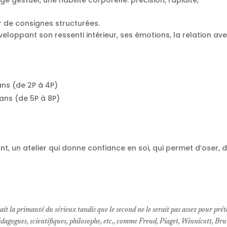
gestuel, une habilité corporelle: précision, rapidité,
ir de consignes structurées.
veloppant son ressenti intérieur, ses émotions, la relation av
ans (de 2P à 4P)
 ans (de 5P à 8P)
, un atelier qui donne confiance en soi, qui permet d’oser, 
rait la primauté du sérieux tandis que le second ne le serait pas assez pour p
pédagogues, scientifiques, philosophe, etc., comme Freud, Piaget, Winnicott, 