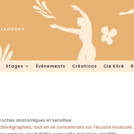
Stages
Événements
Créations
Cie Kôré
R
proches anatomiques et sensitive:
chorégraphies, tout en se concentrant sur l’écoute musicale.